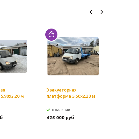
ная
Эвакуаторная
Установк
5.90х2.20 м
платформа 5.60х2.20 м
инструме
ящика 75
в наличии
в налич
уб
425 000 руб
16 000 р